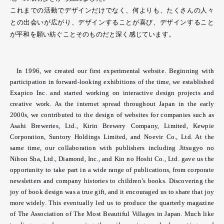
これまでの活動でデザインだけでなく、何よりも、たくさんの人々
との出会いが広がり、デザインすることが喜び、デザインすること
が平和を願い紡ぐことそのものだと深く感じています。
In 1996, we created our first experimental website. Beginning with
participation in forward-looking exhibitions of the time, we established
Exapico Inc. and started working on interactive design projects and
creative work. As the internet spread throughout Japan in the early
2000s, we contributed to the design of websites for companies such as
Asahi Breweries, Ltd., Kirin Brewery Company, Limited, Kewpie
Corporation, Suntory Holdings Limited, and Noevir Co., Ltd. At the
same time, our collaboration with publishers including Jitsugyo no
Nihon Sha, Ltd., Diamond, Inc., and Kin no Hoshi Co., Ltd. gave us the
opportunity to take part in a wide range of publications, from corporate
newsletters and company histories to children’s books. Discovering the
joy of book design was a true gift, and it encouraged us to share that joy
more widely. This eventually led us to produce the quarterly magazine
of The Association of The Most Beautiful Villages in Japan. Much like