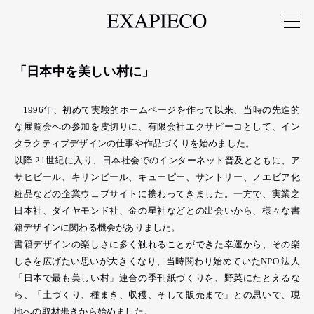
「日本中を美しい村に」
1996年、初めて実験的ホームページを作って以来、当時の先進的
な展覧会への参加を皮切りに、有限会社エクサピーコとして、イン
タラクティブデザインの仕事や作品づくりを始めました。
以降 21世紀に入り、日本社会でのインターネット普及とともに、ア
サヒビール、キリンビール、キューピー、サントリー、ノエビア化
粧品などの企業ウェブサイトに携わってきました。一方で、実業之
日本社、ダイヤモンド社、金の星社などとの出会いから、様々な書
籍デザインに関わる機会がありました。
書籍デザインの楽しさに多く触れることができた幸運から、その楽
しさを広げたい思いが大きくなり、当時関わり始めていたNPO 法人
「日本で最も美しい村」連合の季刊紙づくりを、野菜にたとえるな
ら、「土づくり、種まき、収穫、そして販売まで」との思いで、現
地への取材歩きから始めました。