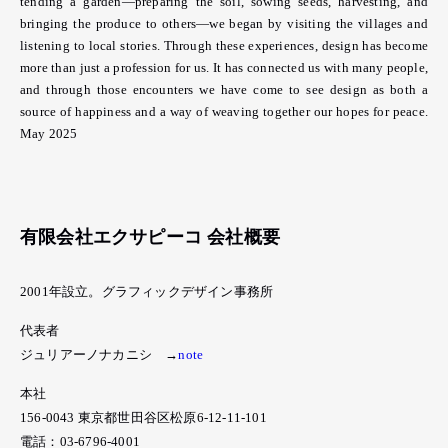
tending a garden—preparing the soil, sowing seeds, harvesting, and
bringing the produce to others—we began by visiting the villages and
listening to local stories. Through these experiences, design has become
more than just a profession for us. It has connected us with many people,
and through those encounters we have come to see design as both a
source of happiness and a way of weaving together our hopes for peace.
May 2025
有限会社エクサピーコ 会社概要
2001年設立。グラフィックデザイン事務所
代表者
ジュリアーノナカニシ →
note
本社
156-0043 東京都世田谷区松原6-12-11-101
電話：03-6796-4001